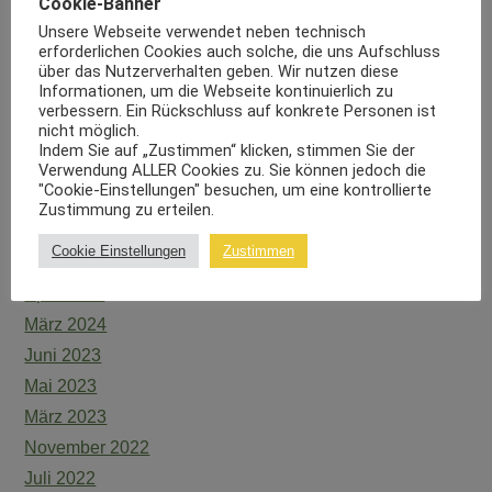
Cookie-Banner
ARCHIVE
Unsere Webseite verwendet neben technisch
Januar 2026
erforderlichen Cookies auch solche, die uns Aufschluss
über das Nutzerverhalten geben. Wir nutzen diese
Dezember 2025
Informationen, um die Webseite kontinuierlich zu
Oktober 2025
verbessern. Ein Rückschluss auf konkrete Personen ist
nicht möglich.
September 2025
Indem Sie auf „Zustimmen“ klicken, stimmen Sie der
Verwendung ALLER Cookies zu. Sie können jedoch die
Juni 2025
"Cookie-Einstellungen" besuchen, um eine kontrollierte
Februar 2025
Zustimmung zu erteilen.
Januar 2025
Cookie Einstellungen
Zustimmen
Juni 2024
April 2024
März 2024
Juni 2023
Mai 2023
März 2023
November 2022
Juli 2022